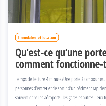
Immobilier et location
Qu’est-ce qu’une port
comment fonctionne-t-
Temps de lecture 4 minutesUne porte à tambour est 
personnes d’entrer et de sortir d’un bâtiment rapidem
souvent dans les aéroports, les gares et autres lieux 