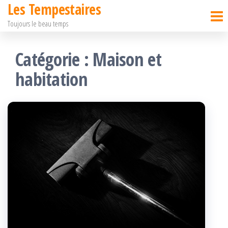
Les Tempestaires
Passer
Toujours le beau temps
ce
contenu
Catégorie :
Maison et
habitation