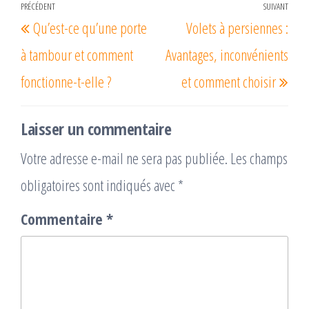
Navigation
PRÉCÉDENT
SUIVANT
Article
Arti
Qu’est-ce qu’une porte
Volets à persiennes :
de
précédent
suiv
l’article
à tambour et comment
Avantages, inconvénients
fonctionne-t-elle ?
et comment choisir
Laisser un commentaire
Votre adresse e-mail ne sera pas publiée.
Les champs
obligatoires sont indiqués avec
*
Commentaire
*