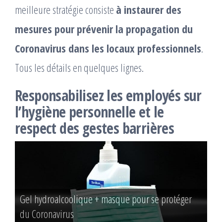
meilleure stratégie consiste
à instaurer des
mesures pour prévenir la propagation du
Coronavirus dans les locaux professionnels
.
Tous les détails en quelques lignes.
Responsabilisez les employés sur
l’hygiène personnelle et le
respect des gestes barrières
La distanciation sociale, une mesure sanitaire
Gel hydroalcoolique + masque pour se protéger
efficace
du Coronavirus