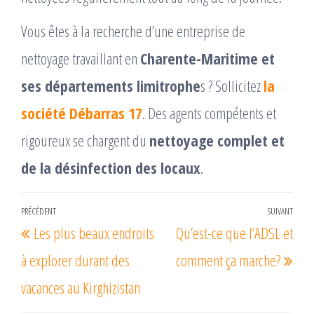
Vous êtes à la recherche d’une entreprise de
nettoyage travaillant en
Charente-Maritime et
ses départements limitrophe
s ? Sollicitez
la
société Débarras 17
. Des agents compétents et
rigoureux se chargent du
nettoyage complet et
de la désinfection des locaux
.
Navigation
PRÉCÉDENT
SUIVANT
Article
Arti
Les plus beaux endroits
Qu’est-ce que l’ADSL et
de
précédent
suiv
l’article
à explorer durant des
comment ça marche?
vacances au Kirghizistan