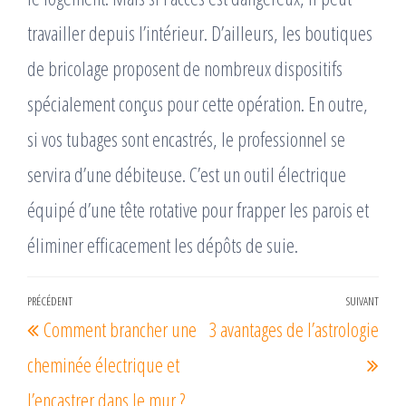
travailler depuis l’intérieur. D’ailleurs, les boutiques
de bricolage proposent de nombreux dispositifs
spécialement conçus pour cette opération. En outre,
si vos tubages sont encastrés, le professionnel se
servira d’une débiteuse. C’est un outil électrique
équipé d’une tête rotative pour frapper les parois et
éliminer efficacement les dépôts de suie.
Navigation
PRÉCÉDENT
SUIVANT
Article
Arti
Comment brancher une
3 avantages de l’astrologie
de
précédent
suiv
l’article
cheminée électrique et
l’encastrer dans le mur ?