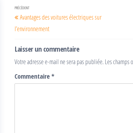
Navigation
PRÉCÉDENT
Article
Avantages des voitures électriques sur
de
précédent
l’article
l’environnement
Laisser un commentaire
Votre adresse e-mail ne sera pas publiée.
Les champs o
Commentaire
*