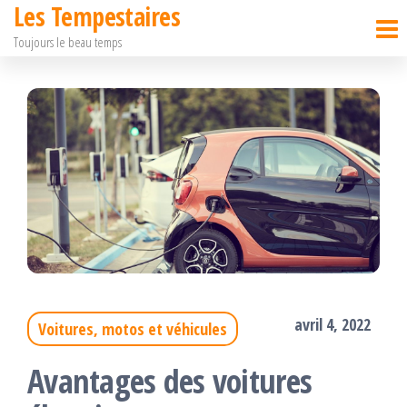
Les Tempestaires
Passer
Toujours le beau temps
ce
contenu
avril 4, 2022
Voitures, motos et véhicules
Avantages des voitures