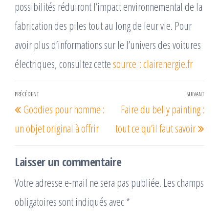
possibilités réduiront l’impact environnemental de la
fabrication des piles tout au long de leur vie. Pour
avoir plus d’informations sur le l’univers des voitures
électriques, consultez cette
source : clairenergie.fr
Navigation
PRÉCÉDENT
SUIVANT
Article
Arti
Goodies pour homme :
Faire du belly painting :
de
précédent
suiv
l’article
un objet original à offrir
tout ce qu’il faut savoir
Laisser un commentaire
Votre adresse e-mail ne sera pas publiée.
Les champs
obligatoires sont indiqués avec
*