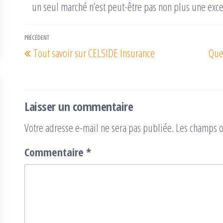
un seul marché n’est peut-être pas non plus une exc
Navigation
PRÉCÉDENT
Article
Tout savoir sur CELSIDE Insurance
Quel
de
précédent
l’article
Laisser un commentaire
Votre adresse e-mail ne sera pas publiée.
Les champs o
Commentaire
*