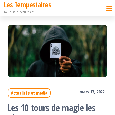
Les Tempestaires
Passer
Toujours le beau temps
ce
contenu
mars 17, 2022
Actualités et média
Les 10 tours de magie les