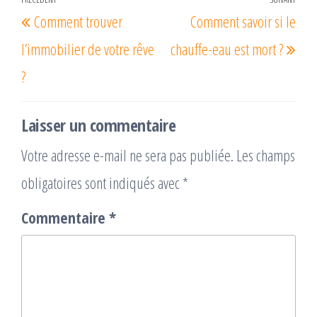
Navigation
Article
Arti
Comment trouver
Comment savoir si le
de
précédent
suiv
l’article
l’immobilier de votre rêve
chauffe-eau est mort ?
?
Laisser un commentaire
Votre adresse e-mail ne sera pas publiée.
Les champs
obligatoires sont indiqués avec
*
Commentaire
*