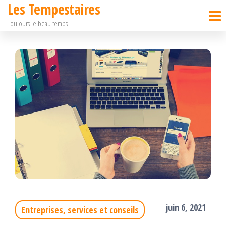
Les Tempestaires
Passer
Toujours le beau temps
ce
contenu
juin 6, 2021
Entreprises, services et conseils