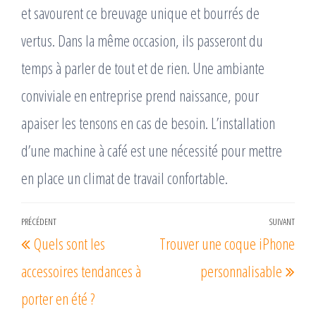
et savourent ce breuvage unique et bourrés de
vertus. Dans la même occasion, ils passeront du
temps à parler de tout et de rien. Une ambiante
conviviale en entreprise prend naissance, pour
apaiser les tensons en cas de besoin. L’installation
d’une machine à café est une nécessité pour mettre
en place un climat de travail confortable.
Navigation
PRÉCÉDENT
SUIVANT
Article
Arti
Quels sont les
Trouver une coque iPhone
de
précédent
suiv
l’article
accessoires tendances à
personnalisable
porter en été ?