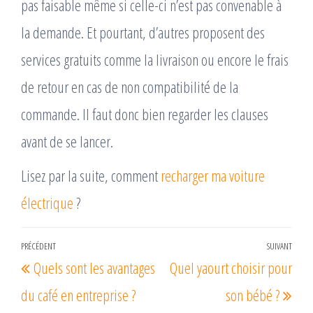
pas faisable même si celle-ci n’est pas convenable à
la demande. Et pourtant, d’autres proposent des
services gratuits comme la livraison ou encore le frais
de retour en cas de non compatibilité de la
commande. Il faut donc bien regarder les clauses
avant de se lancer.
Lisez par la suite, comment
recharger ma voiture
électrique
?
Navigation
PRÉCÉDENT
SUIVANT
Article
Arti
Quels sont les avantages
Quel yaourt choisir pour
de
précédent
suiv
l’article
du café en entreprise ?
son bébé ?