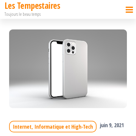
Les Tempestaires
Passer
Toujours le beau temps
ce
contenu
juin 9, 2021
Internet, Informatique et High-Tech