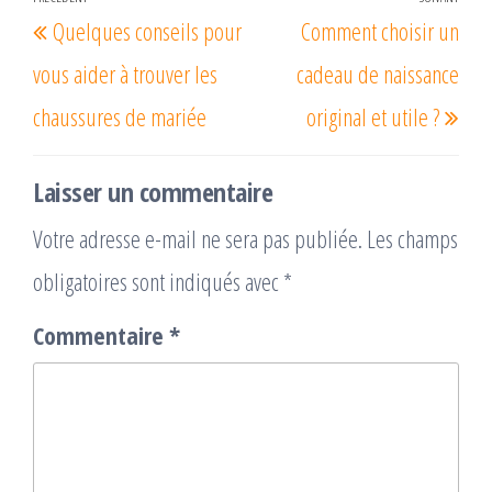
Navigation
Article
Arti
Quelques conseils pour
Comment choisir un
de
précédent
suiv
l’article
vous aider à trouver les
cadeau de naissance
chaussures de mariée
original et utile ?
Laisser un commentaire
Votre adresse e-mail ne sera pas publiée.
Les champs
obligatoires sont indiqués avec
*
Commentaire
*