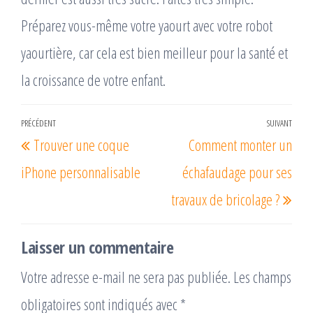
Préparez vous-même votre yaourt avec votre robot
yaourtière, car cela est bien meilleur pour la santé et
la croissance de votre enfant.
Navigation
PRÉCÉDENT
SUIVANT
Article
Arti
Trouver une coque
Comment monter un
de
précédent
suiv
l’article
iPhone personnalisable
échafaudage pour ses
travaux de bricolage ?
Laisser un commentaire
Votre adresse e-mail ne sera pas publiée.
Les champs
obligatoires sont indiqués avec
*