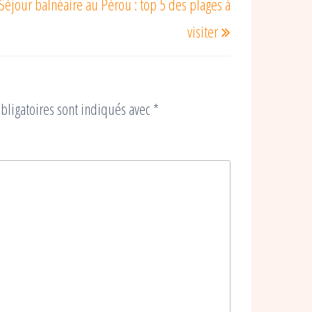
Séjour balnéaire au Pérou : top 5 des plages à
suivant
visiter
bligatoires sont indiqués avec
*