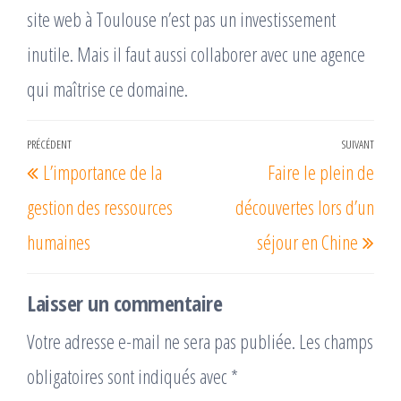
site web à Toulouse n’est pas un investissement
inutile. Mais il faut aussi collaborer avec une agence
qui maîtrise ce domaine.
Navigation
PRÉCÉDENT
SUIVANT
Article
Arti
L’importance de la
Faire le plein de
de
précédent
suiv
l’article
gestion des ressources
découvertes lors d’un
humaines
séjour en Chine
Laisser un commentaire
Votre adresse e-mail ne sera pas publiée.
Les champs
obligatoires sont indiqués avec
*