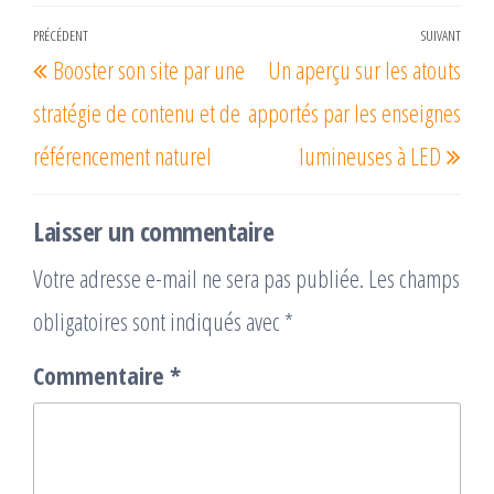
Navigation
PRÉCÉDENT
SUIVANT
Article
Arti
Booster son site par une
Un aperçu sur les atouts
de
précédent
suiv
l’article
stratégie de contenu et de
apportés par les enseignes
référencement naturel
lumineuses à LED
Laisser un commentaire
Votre adresse e-mail ne sera pas publiée.
Les champs
obligatoires sont indiqués avec
*
Commentaire
*